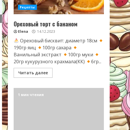
Рецепты
Ореховый торт с бананом
Elena
14.12.2023
Ореховый бисквит: диаметр 18см
190гр яиц
100гр сахара
Ванильный экстракт
100гр муки
20гр кукурузного крахмала(КК)
6гр...
Читать далее
1 мин чтения