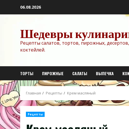
Перейти
06.08.2026
к
содержимому
Шедевры кулинари
Рецепты салатов, тортов, пирожных, десертов,
коктейлей.
ТОРТЫ
ПИРОЖНЫЕ
САЛАТЫ
ВЫПЕЧКА
КО
Главная
Рецепты
Крем масляный
Рецепты