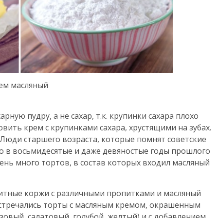
ем масляный
ную пудру, а не сахар, т.к. крупинки сахара плохо
овить крем с крупинками сахара, хрустящими на зубах.
 Люди старшего возраста, которые помнят советские
то в восьмидесятые и даже девяностые годы прошлого
ень много тортов, в состав которых входил масляный
витные коржи с различными пропитками и масляный
Встречались торты с масляным кремом, окрашенным
вый, салатовый, голубой, желтый) и с добавлением