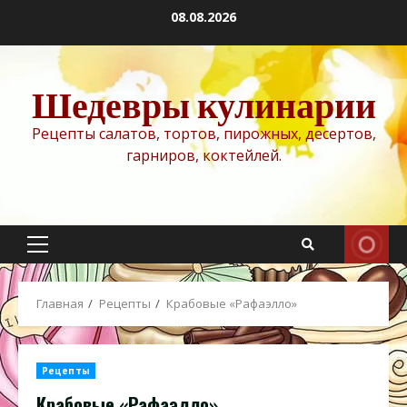
Перейти
08.08.2026
к
содержимому
Шедевры кулинарии
Рецепты салатов, тортов, пирожных, десертов,
гарниров, коктейлей.
Основное
меню
Главная
Рецепты
Крабовые «Рафаэлло»
Рецепты
Крабовые «Рафаэлло»