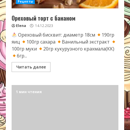
Рецепты
Ореховый торт с бананом
Elena
14.12.2023
Ореховый бисквит: диаметр 18см
190гр
яиц
100гр сахара
Ванильный экстракт
100гр муки
20гр кукурузного крахмала(КК)
6гр...
Читать далее
1 мин чтения