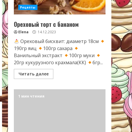
Рецепты
Ореховый торт с бананом
Elena
14.12.2023
Ореховый бисквит: диаметр 18см
190гр яиц
100гр сахара
Ванильный экстракт
100гр муки
20гр кукурузного крахмала(КК)
6гр...
Читать далее
1 мин чтения