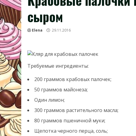
Крабовые палочки в
сыром
Elena
29.11.2016
Требуемые ингредиенты:
200 граммов крабовых палочек;
50 граммов майонеза;
Один лимон;
300 граммов растительного масла;
80 граммов пшеничной муки;
Щепотка черного перца, соль;