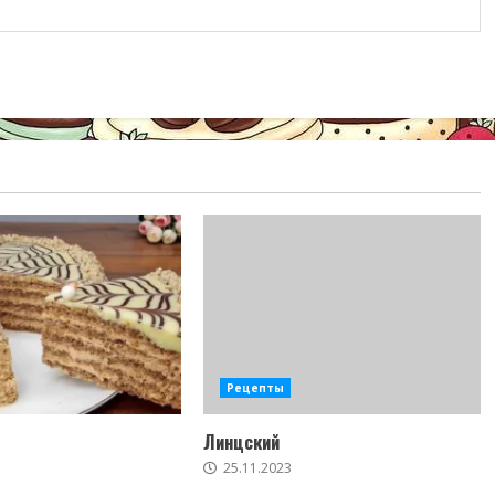
Рецепты
Линцский
25.11.2023