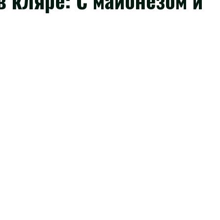
 кляре: С майонезом и