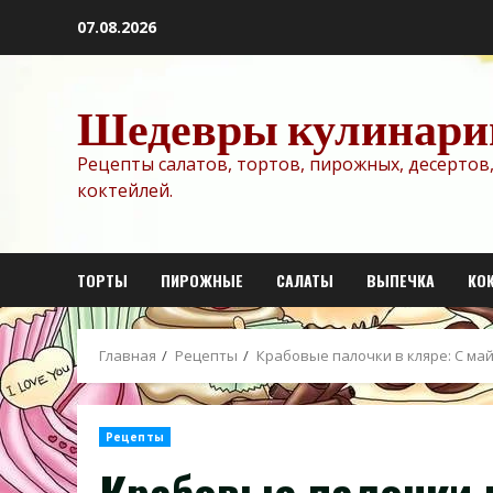
Перейти
07.08.2026
к
содержимому
Шедевры кулинари
Рецепты салатов, тортов, пирожных, десертов,
коктейлей.
ТОРТЫ
ПИРОЖНЫЕ
САЛАТЫ
ВЫПЕЧКА
КО
Главная
Рецепты
Крабовые палочки в кляре: С ма
Рецепты