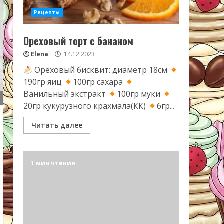
Рецепты
Ореховый торт с бананом
Elena
14.12.2023
Ореховый бисквит: диаметр 18см
190гр яиц
100гр сахара
Ванильный экстракт
100гр муки
20гр кукурузного крахмала(КК)
6гр...
Читать далее
1 мин чтения