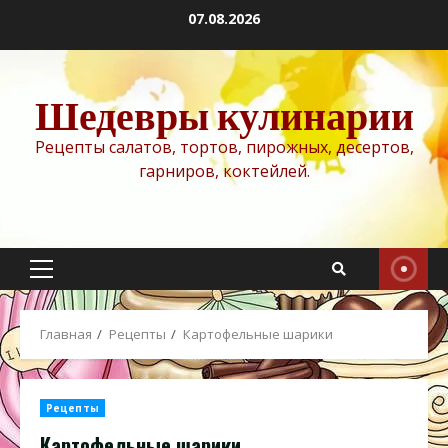
Перейти
07.08.2026
к
содержимому
Шедевры кулинарии
Рецепты салатов, тортов, пирожных, десертов,
гарниров, коктейлей.
Основное
меню
Главная
Рецепты
Картофельные шарики
Рецепты
Картофельные шарики