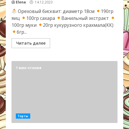
Elena
14.12.2023
Ореховый бисквит: диаметр 18см
190гр
яиц
100гр сахара
Ванильный экстракт
100гр муки
20гр кукурузного крахмала(КК)
6гр...
Читать далее
1 мин чтения
Торты