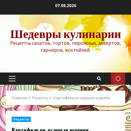
Перейти
07.08.2026
к
содержимому
Шедевры кулинарии
Рецепты салатов, тортов, пирожных, десертов,
гарниров, коктейлей.
Основное
меню
Главная
Рецепты
Картофельно-сырные шарики
Рецепты
Картофельно-сырные шарики