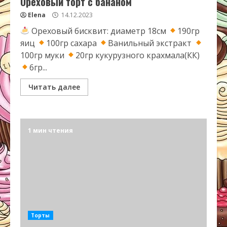
Ореховый торт с бананом
Elena
14.12.2023
Ореховый бисквит: диаметр 18см
190гр
яиц
100гр сахара
Ванильный экстракт
100гр муки
20гр кукурузного крахмала(КК)
6гр...
Читать далее
1 мин чтения
Торты