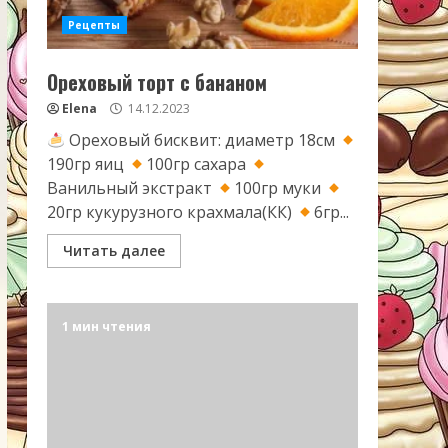
Рецепты
Ореховый торт с бананом
Elena
14.12.2023
Ореховый бисквит: диаметр 18см
190гр яиц
100гр сахара
Ванильный экстракт
100гр муки
20гр кукурузного крахмала(КК)
6гр...
Читать далее
1 мин чтения