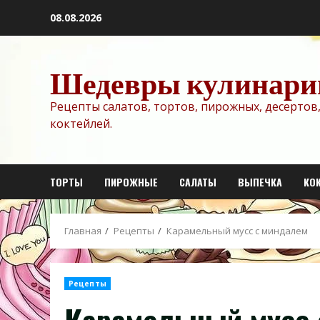
Перейти
08.08.2026
к
содержимому
Шедевры кулинари
Рецепты салатов, тортов, пирожных, десертов,
коктейлей.
ТОРТЫ
ПИРОЖНЫЕ
САЛАТЫ
ВЫПЕЧКА
КО
Главная
Рецепты
Карамельный мусс с миндалем
Рецепты