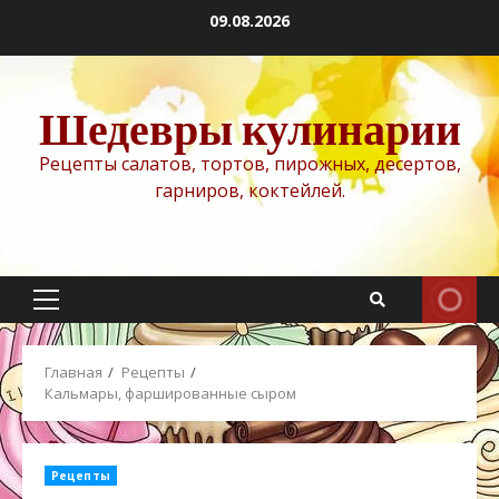
Перейти
09.08.2026
к
содержимому
Шедевры кулинарии
Рецепты салатов, тортов, пирожных, десертов,
гарниров, коктейлей.
Основное
меню
Главная
Рецепты
Кальмары, фаршированные сыром
Рецепты