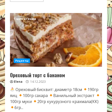
1 мин чтения
Рецепты
Ореховый торт с бананом
Elena
14.12.2023
Ореховый бисквит: диаметр 18см
190гр
яиц
100гр сахара
Ванильный экстракт
100гр муки
20гр кукурузного крахмала(КК)
6гр...