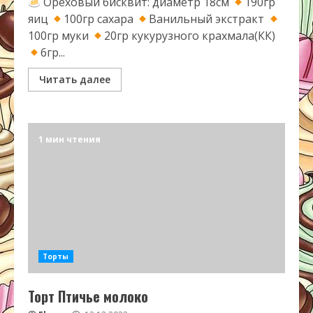
Ореховый бисквит: диаметр 18см
190гр
яиц
100гр сахара
Ванильный экстракт
100гр муки
20гр кукурузного крахмала(КК)
6гр...
Читать далее
1 мин чтения
Торты
Торт Птичье молоко