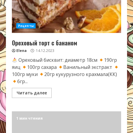
Рецепты
Ореховый торт с бананом
Elena
14.12.2023
Ореховый бисквит: диаметр 18см
190гр
яиц
100гр сахара
Ванильный экстракт
100гр муки
20гр кукурузного крахмала(КК)
6гр...
Читать далее
1 мин чтения