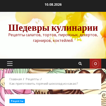
Перейти
10.08.2026
к
содержимому
Шедевры кулинарии
Рецепты салатов, тортов, пирожных, десертов,
гарниров, коктейлей.
Основное
меню
Главная
Рецепты
Как приготовить горячий шоколад из какао?
Рецепты