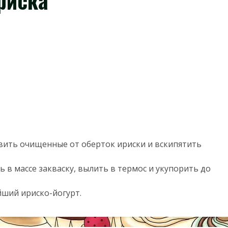
риска
авить очищенные от оберток ириски и вскипятить
ь в массе закваску, вылить в термос и укупорить до
йший ириско-йогурт.