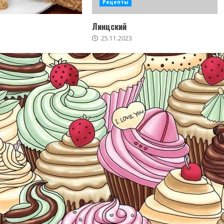
Рецепты
Линцский
25.11.2023