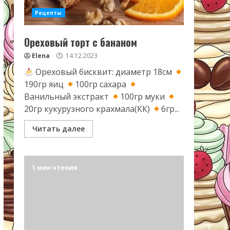
Рецепты
Ореховый торт с бананом
Elena
14.12.2023
Ореховый бисквит: диаметр 18см
190гр яиц
100гр сахара
Ванильный экстракт
100гр муки
20гр кукурузного крахмала(КК)
6гр...
Читать далее
1 мин чтения