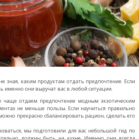
не зная, каким продуктам отдать предпочтение. Если
дь именно они выручат вас в любой ситуации.
се чаще отдаем предпочтение модным экзотическим
иентах не меньше пользы. Если научиться правильно
можно прекрасно сбалансировать рацион, сделать его
оваться, мы подготовили для вас небольшой гид по
ательно должны быть на кухне. Именно они всегда