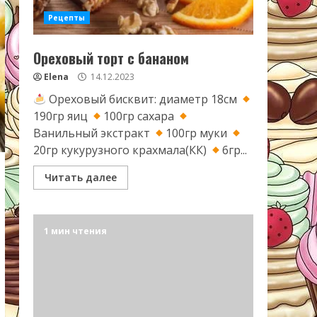
Рецепты
Ореховый торт с бананом
Elena
14.12.2023
Ореховый бисквит: диаметр 18см
190гр яиц
100гр сахара
Ванильный экстракт
100гр муки
20гр кукурузного крахмала(КК)
6гр...
Читать далее
1 мин чтения