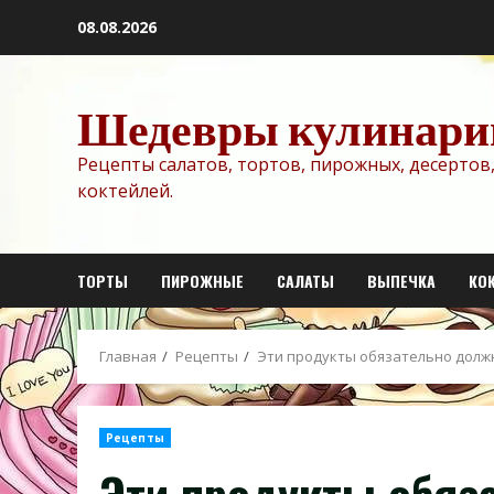
Перейти
08.08.2026
к
содержимому
Шедевры кулинари
Рецепты салатов, тортов, пирожных, десертов,
коктейлей.
ТОРТЫ
ПИРОЖНЫЕ
САЛАТЫ
ВЫПЕЧКА
КО
Главная
Рецепты
Эти продукты обязательно долж
Рецепты