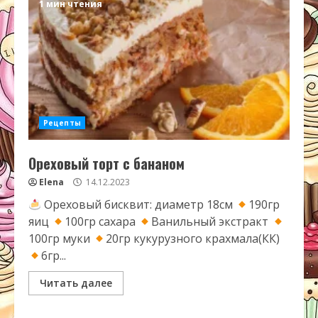
1 мин чтения
Рецепты
Ореховый торт с бананом
Elena
14.12.2023
Ореховый бисквит: диаметр 18см
190гр
яиц
100гр сахара
Ванильный экстракт
100гр муки
20гр кукурузного крахмала(КК)
6гр...
Читать далее