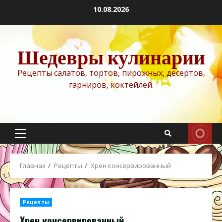
Перейти
10.08.2026
к
содержимому
Шедевры кулинарии
Рецепты салатов, тортов, пирожных, десертов,
гарниров, коктейлей.
Основное
меню
Главная
Рецепты
Хрен консервированный
Рецепты
Хрен консервированный