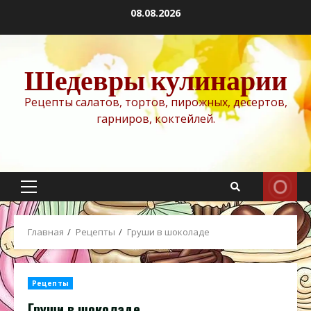
Перейти
08.08.2026
к
содержимому
Шедевры кулинарии
Рецепты салатов, тортов, пирожных, десертов,
гарниров, коктейлей.
Основное
меню
Главная
Рецепты
Груши в шоколаде
Рецепты
Груши в шоколаде