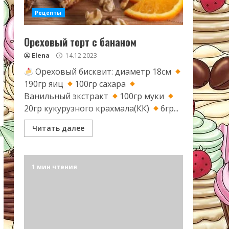
Рецепты
Ореховый торт с бананом
Elena
14.12.2023
Ореховый бисквит: диаметр 18см
190гр яиц
100гр сахара
Ванильный экстракт
100гр муки
20гр кукурузного крахмала(КК)
6гр...
Читать далее
1 мин чтения