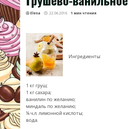
Грушево-ванильное
Elena
22.06.2016
1 мин чтения
Ингредиенты:
1 кг груш;
1 кг сахара;
ванилин по желанию;
миндаль по желанию;
¼ ч.л. лимонной кислоты;
вода.