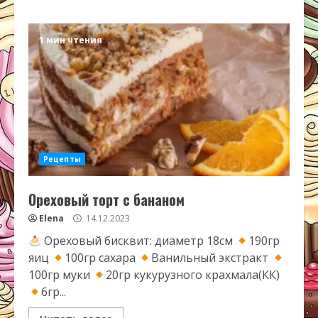
1 мин чтения
Рецепты
Ореховый торт с бананом
Elena
14.12.2023
Ореховый бисквит: диаметр 18см
190гр
яиц
100гр сахара
Ванильный экстракт
100гр муки
20гр кукурузного крахмала(КК)
6гр...