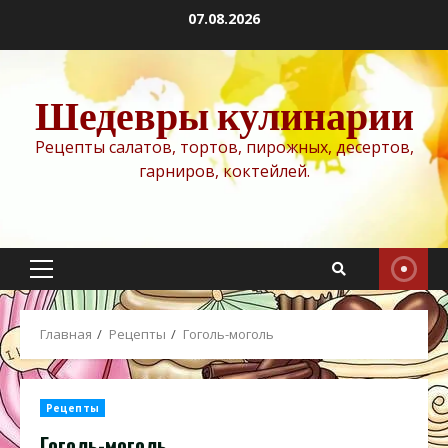
Перейти
07.08.2026
к
содержимому
Шедевры кулинарии
Рецепты салатов, тортов, пирожных, десертов,
гарниров, коктейлей.
Основное
меню
Главная
Рецепты
Гоголь-моголь
Рецепты
Гоголь-моголь