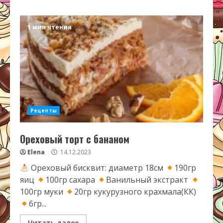
1 мин чтения
Рецепты
Ореховый торт с бананом
Elena
14.12.2023
Ореховый бисквит: диаметр 18см
190гр
яиц
100гр сахара
Ванильный экстракт
100гр муки
20гр кукурузного крахмала(КК)
6гр...
Читать далее