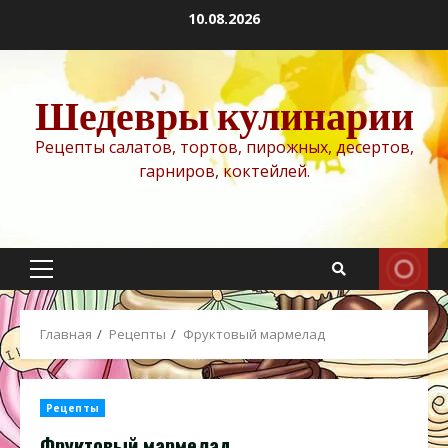
Перейти
10.08.2026
к
содержимому
Шедевры кулинарии
Рецепты салатов, тортов, пирожных, десертов,
гарниров, коктейлей.
Основное
меню
Главная
Рецепты
Фруктовый мармелад
Рецепты
Фруктовый мармелад