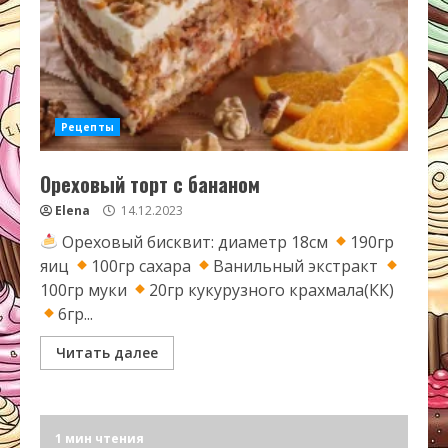
Рецепты
Ореховый торт с бананом
Elena
14.12.2023
Ореховый бисквит: диаметр 18см
190гр
яиц
100гр сахара
Ванильный экстракт
100гр муки
20гр кукурузного крахмала(КК)
6гр...
Читать далее
1 мин чтения