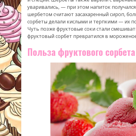
уваривались, — при этом напиток получался
шербетом считают засахаренный сироп, бо
сорбеты делали кислыми и терпкими — их п
Чуть позже фруктовые соки стали смешиват
фруктовый сорбет превратился в мороженое
Польза фруктового сорбета