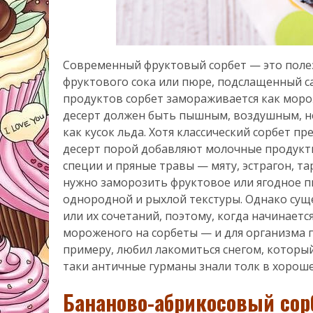
Современный фруктовый сорбет — это полез
фруктового сока или пюре, подслащенный с
продуктов сорбет замораживается как мор
десерт должен быть пышным, воздушным, не
как кусок льда. Хотя классический сорбет пр
десерт порой добавляют молочные продукты,
специи и пряные травы — мяту, эстрагон, т
нужно заморозить фруктовое или ягодное п
однородной и рыхлой текстуры. Однако сущ
или их сочетаний, поэтому, когда начинаетс
мороженого на сорбеты — и для организма п
примеру, любил лакомиться снегом, который
таки античные гурманы знали толк в хороше
Бананово-абрикосовый сор