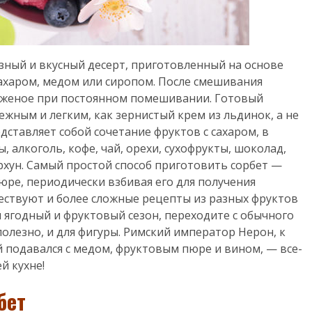
ный и вкусный десерт, приготовленный на основе
ахаром, медом или сиропом. После смешивания
оженое при постоянном помешивании. Готовый
жным и легким, как зернистый крем из льдинок, а не
едставляет собой сочетание фруктов с сахаром, в
 алкоголь, кофе, чай, орехи, сухофрукты, шоколад,
архун. Самый простой способ приготовить сорбет —
юре, периодически взбивая его для получения
ествуют и более сложные рецепты из разных фруктов
я ягодный и фруктовый сезон, переходите с обычного
олезно, и для фигуры. Римский император Нерон, к
 подавался с медом, фруктовым пюре и вином, — все-
й кухне!
бет