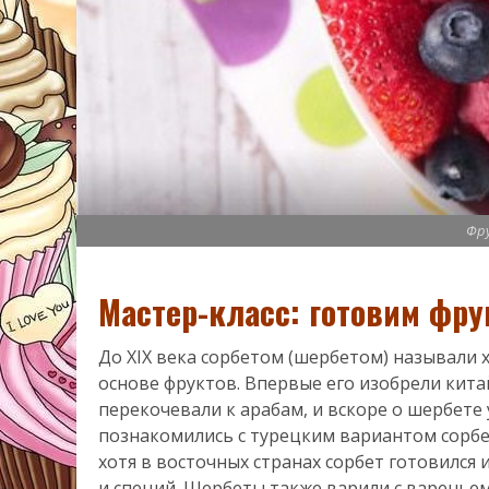
Фр
Мастер-класс: готовим фру
До XIX века сорбетом (шербетом) называли
основе фруктов. Впервые его изобрели кит
перекочевали к арабам, и вскоре о шербете
познакомились с турецким вариантом сорбет
хотя в восточных странах сорбет готовился 
и специй. Шербеты также варили с варенье