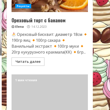
Рецепты
Ореховый торт с бананом
Elena
14.12.2023
Ореховый бисквит: диаметр 18см
190гр яиц
100гр сахара
Ванильный экстракт
100гр муки
20гр кукурузного крахмала(КК)
6гр...
Читать далее
1 мин чтения