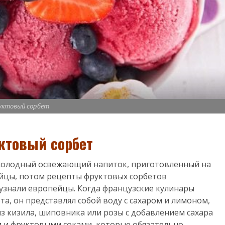
уктовый сорбет
ктовый сорбет
 холодный освежающий напиток, приготовленный на
айцы, потом рецепты фруктовых сорбетов
 узнали европейцы. Когда французские кулинары
а, он представлял собой воду с сахаром и лимоном,
из кизила, шиповника или розы с добавлением сахара
м и фруктовыми соками, которые обязательно