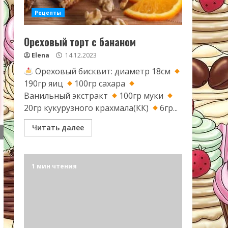
Рецепты
Ореховый торт с бананом
Elena
14.12.2023
Ореховый бисквит: диаметр 18см
190гр яиц
100гр сахара
Ванильный экстракт
100гр муки
20гр кукурузного крахмала(КК)
6гр...
Читать далее
1 мин чтения