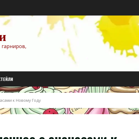
и
 гарниров,
КТЕЙЛИ
асами к Новому Году