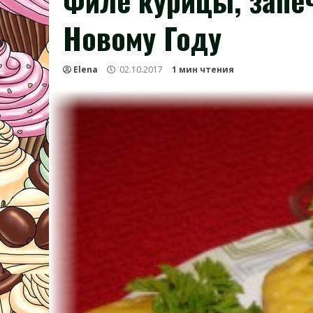
Филе курицы, запеч
Новому Году
Elena
02.10.2017
1 мин чтения