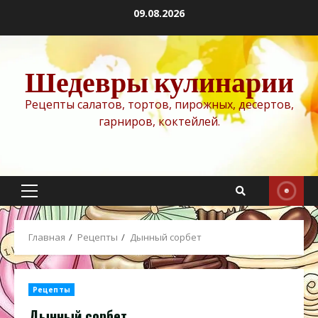
Перейти
09.08.2026
к
содержимому
Шедевры кулинарии
Рецепты салатов, тортов, пирожных, десертов,
гарниров, коктейлей.
Основное
меню
Главная
Рецепты
Дынный сорбет
Рецепты
Дынный сорбет