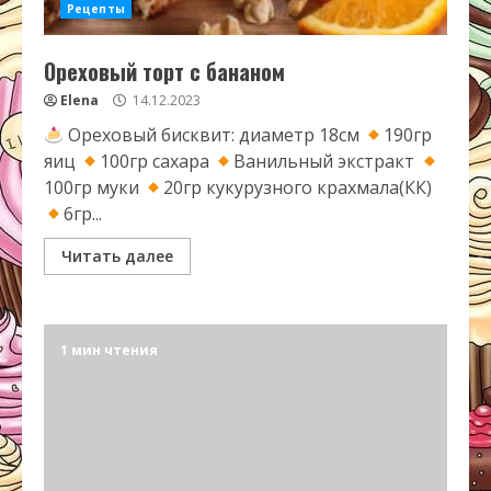
Рецепты
Ореховый торт с бананом
Elena
14.12.2023
Ореховый бисквит: диаметр 18см
190гр
яиц
100гр сахара
Ванильный экстракт
100гр муки
20гр кукурузного крахмала(КК)
6гр...
Читать далее
1 мин чтения