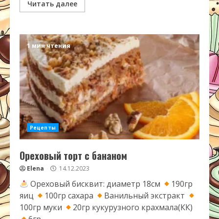
Читать далее
1 мин чтения
Рецепты
Ореховый торт с бананом
Elena
14.12.2023
Ореховый бисквит: диаметр 18см
190гр
яиц
100гр сахара
Ванильный экстракт
100гр муки
20гр кукурузного крахмала(КК)