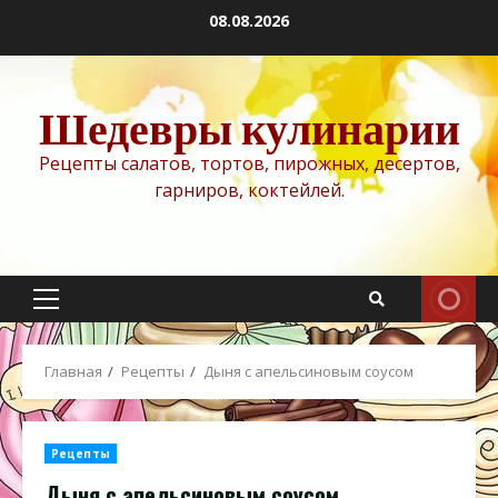
Перейти
08.08.2026
к
содержимому
Шедевры кулинарии
Рецепты салатов, тортов, пирожных, десертов,
гарниров, коктейлей.
Основное
меню
Главная
Рецепты
Дыня с апельсиновым соусом
Рецепты
Дыня с апельсиновым соусом