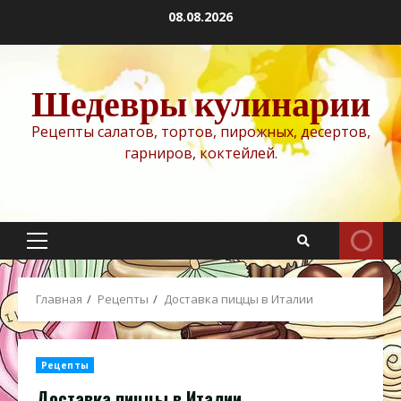
Перейти
08.08.2026
к
содержимому
Шедевры кулинарии
Рецепты салатов, тортов, пирожных, десертов,
гарниров, коктейлей.
Основное
меню
Главная
Рецепты
Доставка пиццы в Италии
Рецепты
Доставка пиццы в Италии