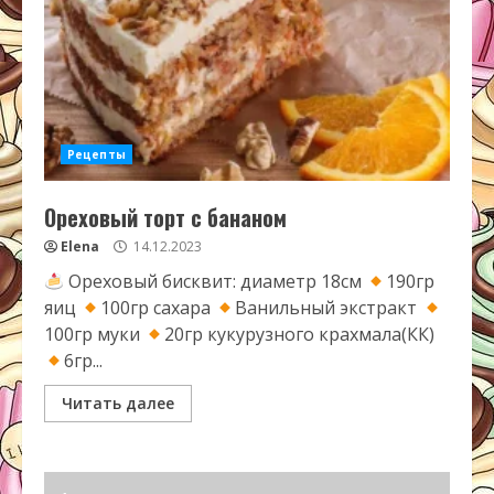
Рецепты
Ореховый торт с бананом
Elena
14.12.2023
Ореховый бисквит: диаметр 18см
190гр
яиц
100гр сахара
Ванильный экстракт
100гр муки
20гр кукурузного крахмала(КК)
6гр...
Читать далее