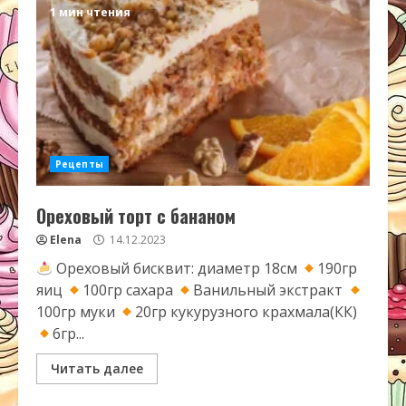
1 мин чтения
Рецепты
Ореховый торт с бананом
Elena
14.12.2023
Ореховый бисквит: диаметр 18см
190гр
яиц
100гр сахара
Ванильный экстракт
100гр муки
20гр кукурузного крахмала(КК)
6гр...
Читать далее