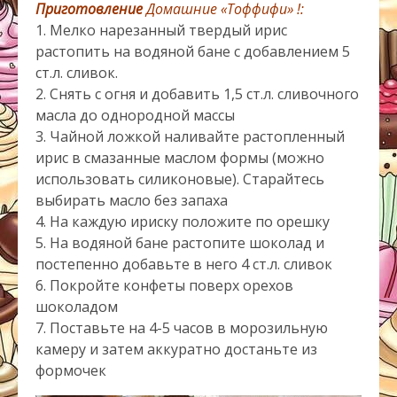
Приготовление
Домашние «Тоффифи» !:
1. Мелко нарезанный твердый ирис
растопить на водяной бане с добавлением 5
ст.л. сливок.
2. Снять с огня и добавить 1,5 ст.л. сливочного
масла до однородной массы
3. Чайной ложкой наливайте растопленный
ирис в смазанные маслом формы (можно
использовать силиконовые). Старайтесь
выбирать масло без запаха
4. На каждую ириску положите по орешку
5. На водяной бане растопите шоколад и
постепенно добавьте в него 4 ст.л. сливок
6. Покройте конфеты поверх орехов
шоколадом
7. Поставьте на 4-5 часов в морозильную
камеру и затем аккуратно достаньте из
формочек