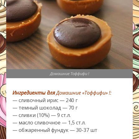
Домашние Тоффифи !
Ингредиенты для
Домашние «Тоффифи» !:
— сливочный ирис — 240 г
— темный шоколад — 70 г
— сливки (10%) — 9 ст.л.
— масло сливочное — 1,5 ст.л.
— обжаренный фундук — 30-37 шт