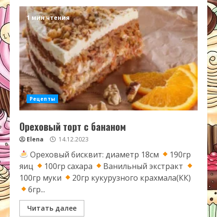
1 мин чтения
Рецепты
Ореховый торт с бананом
Elena
14.12.2023
Ореховый бисквит: диаметр 18см
190гр
яиц
100гр сахара
Ванильный экстракт
100гр муки
20гр кукурузного крахмала(КК)
6гр...
Читать далее