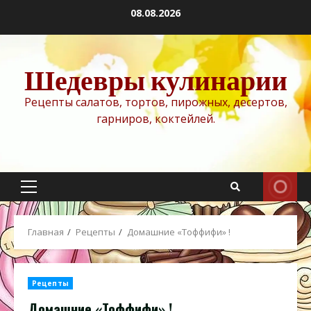
Перейти
08.08.2026
к
содержимому
Шедевры кулинарии
Рецепты салатов, тортов, пирожных, десертов,
гарниров, коктейлей.
Основное
меню
Главная
Рецепты
Домашние «Тоффифи» !
Рецепты
Домашние «Тоффифи» !