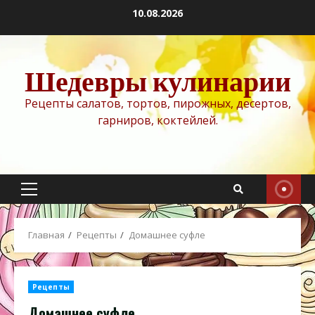
Перейти
10.08.2026
к
содержимому
Шедевры кулинарии
Рецепты салатов, тортов, пирожных, десертов,
гарниров, коктейлей.
Основное
меню
Главная
Рецепты
Домашнее суфле
Рецепты
Домашнее суфле