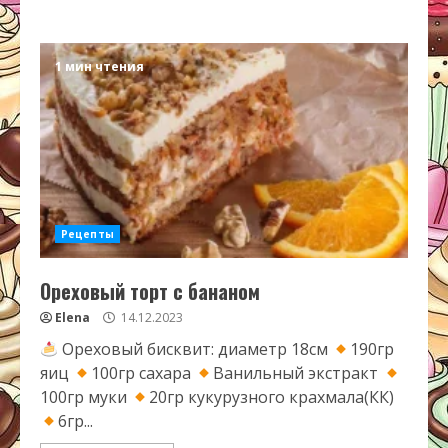
1 мин чтения
Рецепты
Ореховый торт с бананом
Elena
14.12.2023
Ореховый бисквит: диаметр 18см
190гр
яиц
100гр сахара
Ванильный экстракт
100гр муки
20гр кукурузного крахмала(КК)
6гр...