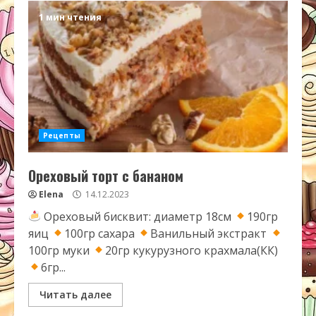
1 мин чтения
Рецепты
Ореховый торт с бананом
Elena
14.12.2023
Ореховый бисквит: диаметр 18см
190гр
яиц
100гр сахара
Ванильный экстракт
100гр муки
20гр кукурузного крахмала(КК)
6гр...
Читать далее