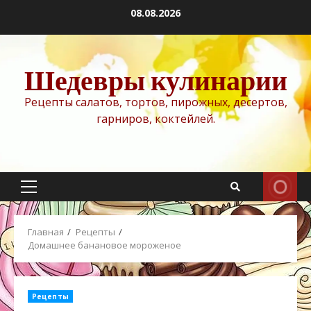
Перейти
08.08.2026
к
содержимому
Шедевры кулинарии
Рецепты салатов, тортов, пирожных, десертов,
гарниров, коктейлей.
Основное
меню
Главная
Рецепты
Домашнее банановое мороженое
Рецепты