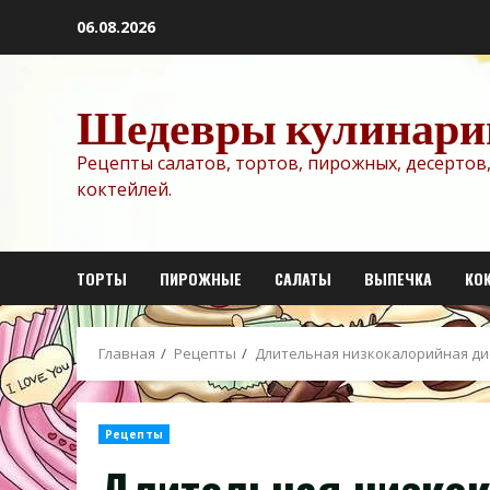
Перейти
06.08.2026
к
содержимому
Шедевры кулинари
Рецепты салатов, тортов, пирожных, десертов,
коктейлей.
ТОРТЫ
ПИРОЖНЫЕ
САЛАТЫ
ВЫПЕЧКА
КО
Главная
Рецепты
Длительная низкокалорийная д
Рецепты