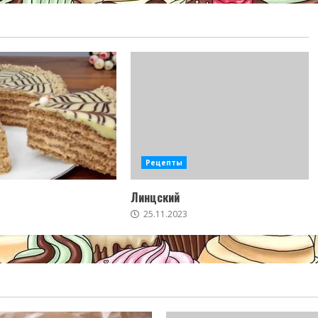
Рецепты
Линцский
25.11.2023