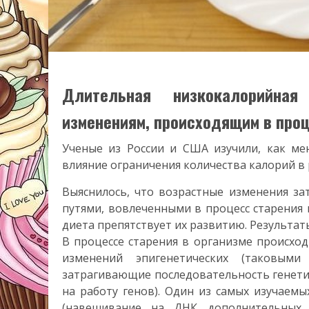
Длительная низкокалорийная
изменениям, происходящим в про
Ученые из России и США изучили, как ме
влияние ограничения количества калорий в
Выяснилось, что возрастные изменения за
путями, вовлеченными в процесс старения 
диета препятствует их развитию. Результа
В процессе старения в организме происхо
изменений эпигенетических (таковы
затрагивающие последовательность генети
на работу генов). Один из самых изучаем
(навешивание на ДНК дополнительных 