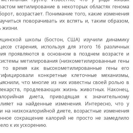
зрастом метилирование в некоторых областях генома
борот, возрастает. Понимание того, какие изменения
аучиться поворачивать их вспять и, таким образом,
 жизни.
ицинской школы (Бостон, США) изучили динамику
ссе старения, используя для этого 16 различных
ения проявляются в основном в позднем возрасте и
 системы метилирования (низкометилированные гены
в то время как высокометилированные гены его
тифицировали конкретные клеточные механизмы,
яснили, что многие из них известны своей ролью в
лекарств, продлевающих жизнь животных. Наконец,
калорийная диета, приводящая к значительному
лияет на найденные изменения. Интересно, что у
и на низкокалорийной диете, возрастные изменения
енное сокращение калорий не просто не замедлило
ело к их ускорению.