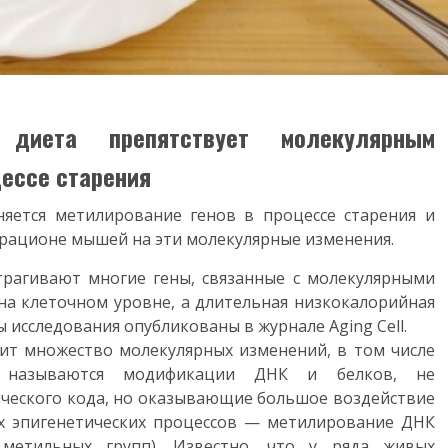
 диета препятствует молекулярным
цессе старения
няется метилирование генов в процессе старения и
 рационе мышей на эти молекулярные изменения.
трагивают многие гены, связанные с молекулярными
на клеточном уровне, а длительная низкокалорийная
ты исследования опубликованы в журнале
Aging Cell
.
дит множество молекулярных изменений, в том числе
ми называются модификации ДНК и белков, не
ческого кода, но оказывающие большое воздействие
ых эпигенетических процессов — метилирование ДНК
метильных групп). Известно, что у ряда живых