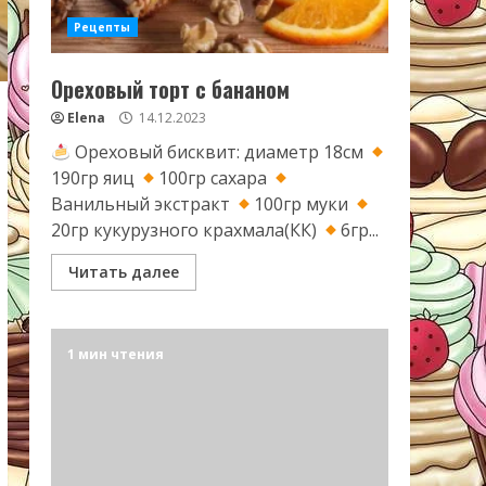
Рецепты
Ореховый торт с бананом
Elena
14.12.2023
Ореховый бисквит: диаметр 18см
190гр яиц
100гр сахара
Ванильный экстракт
100гр муки
20гр кукурузного крахмала(КК)
6гр...
Читать далее
1 мин чтения