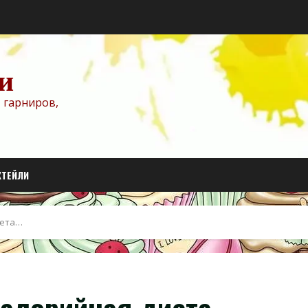
и
 гарниров,
КТЕЙЛИ
иета…