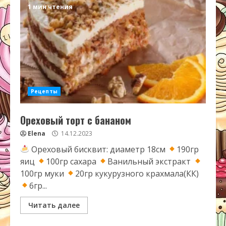
1 мин чтения
Рецепты
Ореховый торт с бананом
Elena
14.12.2023
Ореховый бисквит: диаметр 18см
190гр
яиц
100гр сахара
Ванильный экстракт
100гр муки
20гр кукурузного крахмала(КК)
6гр...
Читать далее