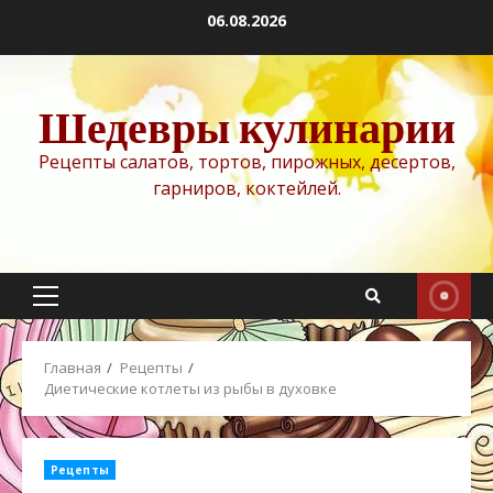
Перейти
06.08.2026
к
содержимому
Шедевры кулинарии
Рецепты салатов, тортов, пирожных, десертов,
гарниров, коктейлей.
Основное
меню
Главная
Рецепты
Диетические котлеты из рыбы в духовке
Рецепты