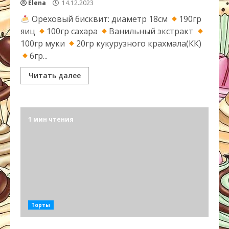
Elena
14.12.2023
Ореховый бисквит: диаметр 18см
190гр
яиц
100гр сахара
Ванильный экстракт
100гр муки
20гр кукурузного крахмала(КК)
6гр...
Читать далее
1 мин чтения
Торты