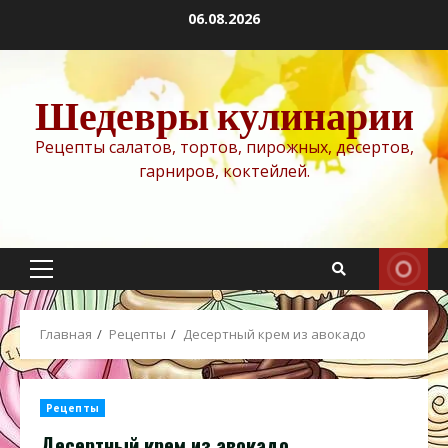
Перейти
06.08.2026
к
содержимому
Шедевры кулинарии
Рецепты салатов, тортов, пирожных, десертов,
гарниров, коктейлей.
Основное
меню
Главная
Рецепты
Десертный крем из авокадо
Рецепты
Десертный крем из авокадо