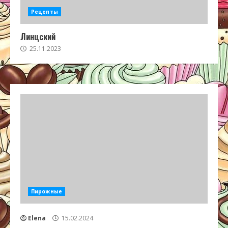
Рецепты
Линцский
25.11.2023
Пирожные
Elena
15.02.2024