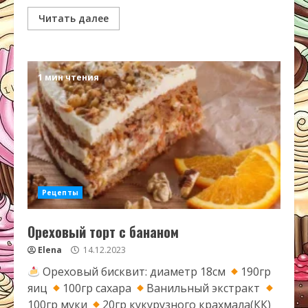
Читать далее
1 мин чтения
Рецепты
Ореховый торт с бананом
Elena
14.12.2023
Ореховый бисквит: диаметр 18см
190гр
яиц
100гр сахара
Ванильный экстракт
100гр муки
20гр кукурузного крахмала(КК)