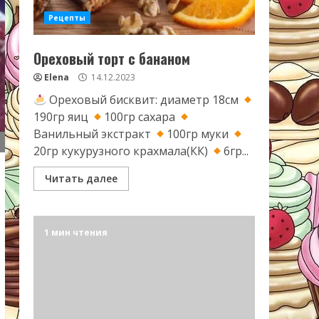
Рецепты
Ореховый торт с бананом
Elena
14.12.2023
Ореховый бисквит: диаметр 18см
190гр яиц
100гр сахара
Ванильный экстракт
100гр муки
20гр кукурузного крахмала(КК)
6гр...
Читать далее
1 мин чтения