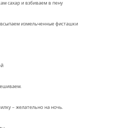
ам сахар и взбиваем в пену
и всыпаем измельченные фисташки
ой
мешиваем.
илку – желательно на ночь.
мы