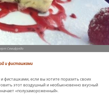
серт Семифредо
ной и фисташками
и фисташками, если вы хотите поразить своих
товить этот воздушный и необыкновенно вкусный
означает «полузамороженный».