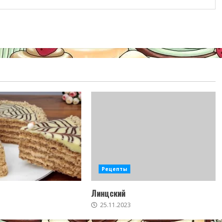
Рецепты
Линцский
25.11.2023