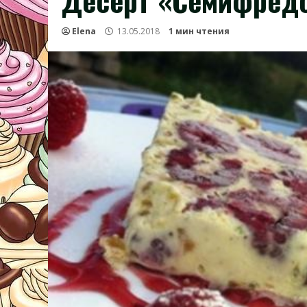
Десерт «Семифред
Elena
13.05.2018
1 мин чтения