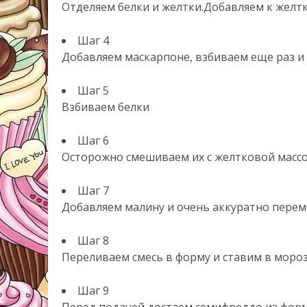
Отделяем белки и желтки.Добавляем к желтк
Шаг 4
Добавляем маскарпоне, взбиваем еще раз 
Шаг 5
Взбиваем белки
Шаг 6
Осторожно смешиваем их с желтковой масс
Шаг 7
Добавляем малину и очень аккуратно пере
Шаг 8
Переливаем смесь в форму и ставим в мороз
Шаг 9
Перед подачей достаем семифреддо из фор