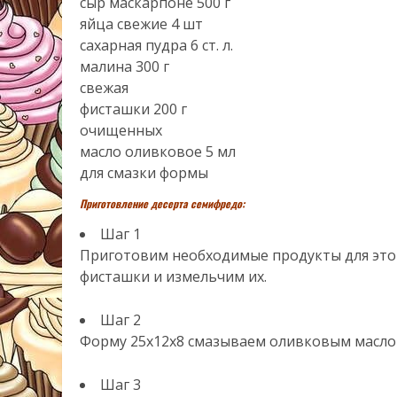
сыр маскарпоне 500 г
яйца свежие 4 шт
сахарная пудра 6 ст. л.
малина 300 г
свежая
фисташки 200 г
очищенных
масло оливковое 5 мл
для смазки формы
Приготовление десерта семифредо:
Шаг 1
Приготовим необходимые продукты для этог
фисташки и измельчим их.
Шаг 2
Форму 25х12х8 смазываем оливковым масло
Шаг 3