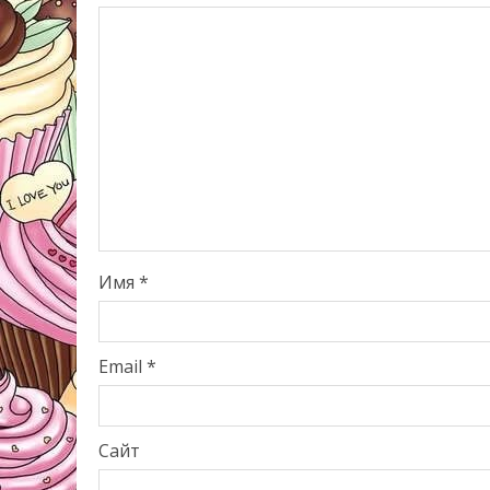
Имя
*
Email
*
Сайт