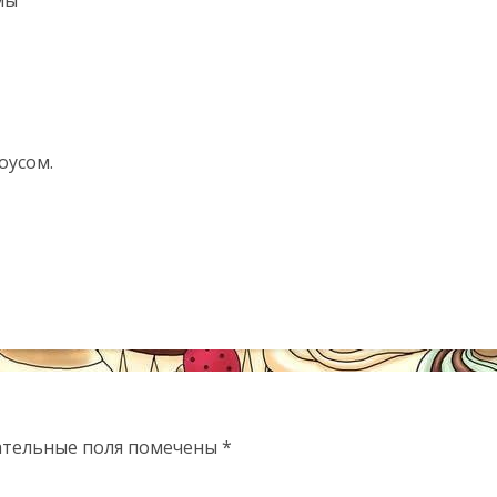
оусом.
ательные поля помечены
*