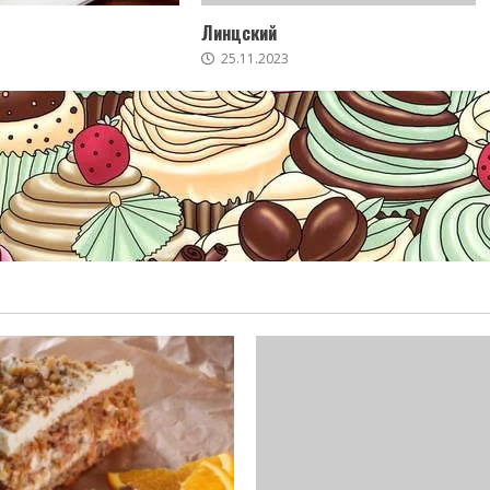
Линцский
25.11.2023