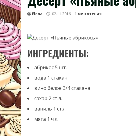
Десерт «Пьяные а
Elena
02.11.2016
1 мин чтения
ИНГРЕДИЕНТЫ:
абрикос
5
шт.
вода
1
стакан
вино белое
3/4
стакана
сахар
2
ст.л.
ваниль
1
ст.л.
мята
1
ч.л.