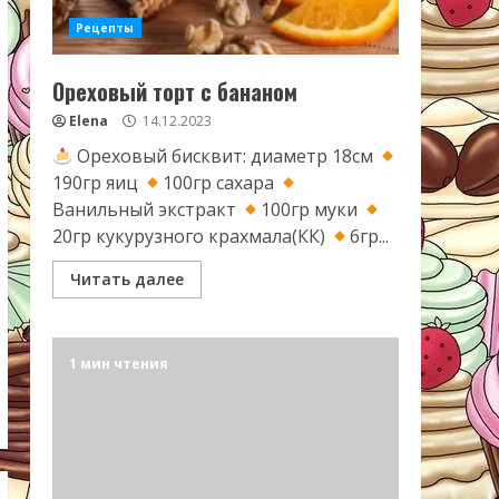
Рецепты
Ореховый торт с бананом
Elena
14.12.2023
Ореховый бисквит: диаметр 18см
190гр яиц
100гр сахара
Ванильный экстракт
100гр муки
20гр кукурузного крахмала(КК)
6гр...
Читать далее
1 мин чтения