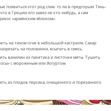
ые появиться этот род слив: то ли в предгорьях Тянь-
что в Грецию его завез не кто-нибудь, а сам
рикос «армянским яблоком».
реть на тихом огне в небольшой кастрюле. Сахар
азрезать на половинки, всыпать в смесь.
ить ванилин из пакетика и листочки мяты. Тушить
косы» с мороженым или йогуртом.
ть из плодов персика, очищенного и порезанного