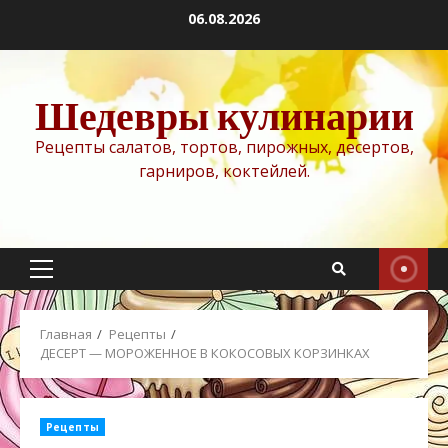
Перейти
06.08.2026
к
содержимому
Шедевры кулинарии
Рецепты салатов, тортов, пирожных, десертов,
гарниров, коктейлей.
Основное
меню
Главная
Рецепты
ДЕСЕРТ — МОРОЖЕННОЕ В КОКОСОВЫХ КОРЗИНКАХ
Рецепты