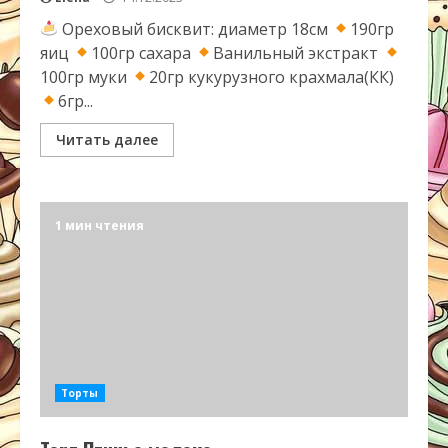
Ореховый бисквит: диаметр 18см
190гр
яиц
100гр сахара
Ванильный экстракт
100гр муки
20гр кукурузного крахмала(КК)
6гр...
Читать далее
1 мин чтения
Торты