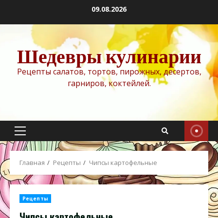
Перейти
09.08.2026
к
содержимому
Шедевры кулинарии
Рецепты салатов, тортов, пирожных, десертов,
гарниров, коктейлей.
Основное
меню
Главная
Рецепты
Чипсы картофельные
Рецепты
Чипсы картофельные