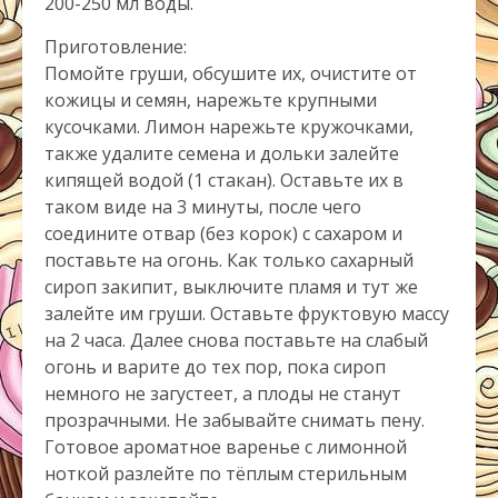
200-250 мл воды.
Приготовление:
Помойте груши, обсушите их, очистите от
кожицы и семян, нарежьте крупными
кусочками. Лимон нарежьте кружочками,
также удалите семена и дольки залейте
кипящей водой (1 стакан). Оставьте их в
таком виде на 3 минуты, после чего
соедините отвар (без корок) с сахаром и
поставьте на огонь. Как только сахарный
сироп закипит, выключите пламя и тут же
залейте им груши. Оставьте фруктовую массу
на 2 часа. Далее снова поставьте на слабый
огонь и варите до тех пор, пока сироп
немного не загустеет, а плоды не станут
прозрачными. Не забывайте снимать пену.
Готовое ароматное варенье с лимонной
ноткой разлейте по тёплым стерильным