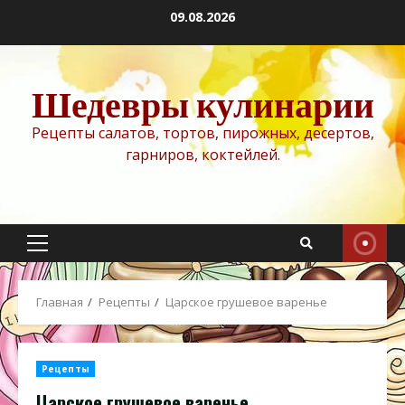
Перейти
09.08.2026
к
содержимому
Шедевры кулинарии
Рецепты салатов, тортов, пирожных, десертов,
гарниров, коктейлей.
Основное
меню
Главная
Рецепты
Царское грушевое варенье
Рецепты
Царское грушевое варенье