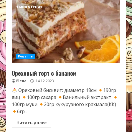
1 мин чтения
Рецепты
Ореховый торт с бананом
Elena
14.12.2023
Ореховый бисквит: диаметр 18см
190гр
яиц
100гр сахара
Ванильный экстракт
100гр муки
20гр кукурузного крахмала(КК)
6гр...
Читать далее