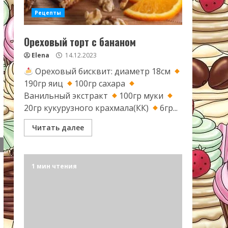
Рецепты
Ореховый торт с бананом
Elena
14.12.2023
Ореховый бисквит: диаметр 18см
190гр яиц
100гр сахара
Ванильный экстракт
100гр муки
20гр кукурузного крахмала(КК)
6гр...
Читать далее
1 мин чтения