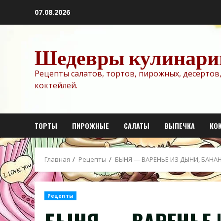
Перейти
07.08.2026
к
содержимому
Шедевры кулинари
Рецепты салатов, тортов, пирожных, десертов,
коктейлей.
ТОРТЫ
ПИРОЖНЫЕ
САЛАТЫ
ВЫПЕЧКА
КО
Главная
Рецепты
БЫНЯ — ВАРЕНЬЕ ИЗ ДЫНИ, БАН
Рецепты