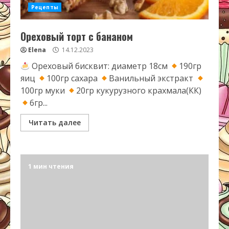
Рецепты
Ореховый торт с бананом
Elena
14.12.2023
Ореховый бисквит: диаметр 18см
190гр
яиц
100гр сахара
Ванильный экстракт
100гр муки
20гр кукурузного крахмала(КК)
6гр...
Читать далее
1 мин чтения