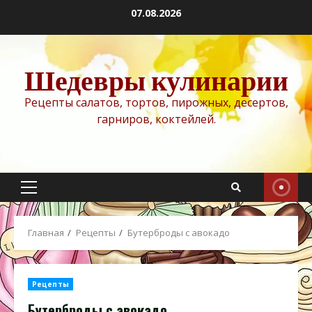
Перейти
07.08.2026
к
содержимому
Шедевры кулинарии
Рецепты салатов, тортов, пирожных, десертов,
гарниров, коктейлей.
Основное
меню
Главная
Рецепты
Бутерброды с авокадо
Рецепты
Бутерброды с авокадо