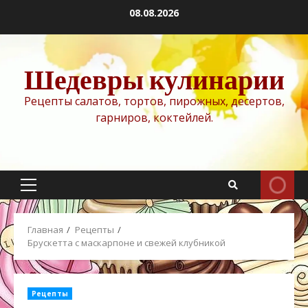
Перейти
08.08.2026
к
содержимому
Шедевры кулинарии
Рецепты салатов, тортов, пирожных, десертов,
гарниров, коктейлей.
Основное
меню
Главная
Рецепты
Брускетта с маскарпоне и свежей клубникой
Рецепты