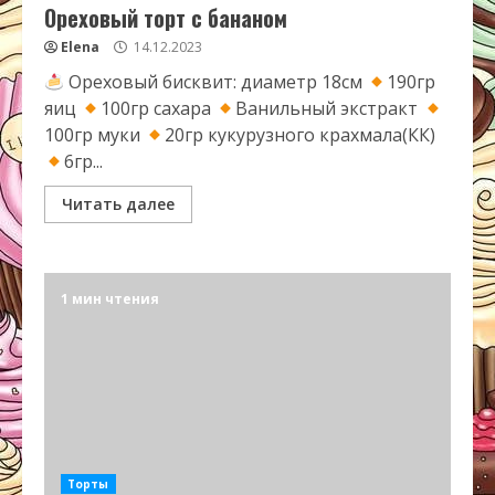
Ореховый торт с бананом
Elena
14.12.2023
Ореховый бисквит: диаметр 18см
190гр
яиц
100гр сахара
Ванильный экстракт
100гр муки
20гр кукурузного крахмала(КК)
6гр...
Читать далее
1 мин чтения
Торты