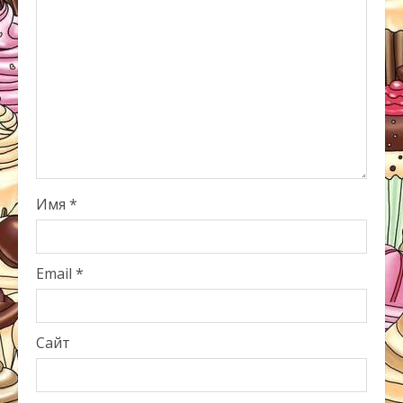
Имя
*
Email
*
Сайт