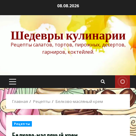
Перейти
08.08.2026
к
содержимому
Шедевры кулинарии
Рецепты салатов, тортов, пирожных, десертов,
гарниров, коктейлей.
Основное
меню
Главная
Рецепты
Белково-масляный крем
Рецепты
Белково-масляный крем