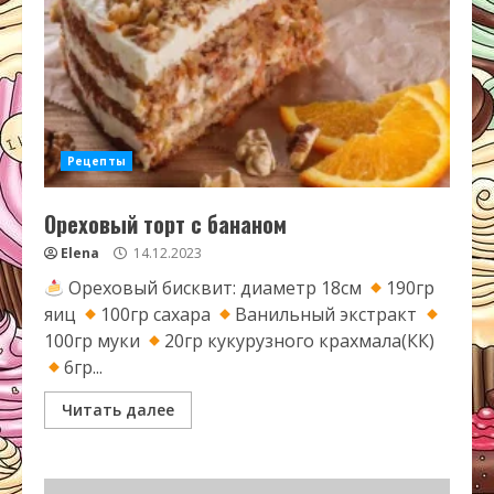
Рецепты
Ореховый торт с бананом
Elena
14.12.2023
Ореховый бисквит: диаметр 18см
190гр
яиц
100гр сахара
Ванильный экстракт
100гр муки
20гр кукурузного крахмала(КК)
6гр...
Читать далее