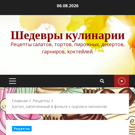
Перейти
06.08.2026
к
содержимому
Шедевры кулинарии
Рецепты салатов, тортов, пирожных, десертов,
гарниров, коктейлей.
Основное
меню
Главная
Рецепты
Батон, запеченный в фольге с сыром и чесноком
Рецепты