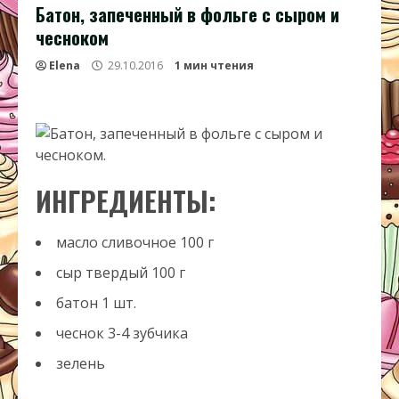
Батон, запеченный в фольге с сыром и
чесноком
Elena
29.10.2016
1 мин чтения
ИНГРЕДИЕНТЫ:
масло сливочное
100
г
сыр твердый
100
г
батон
1
шт.
чеснок
3-4
зубчика
зелень