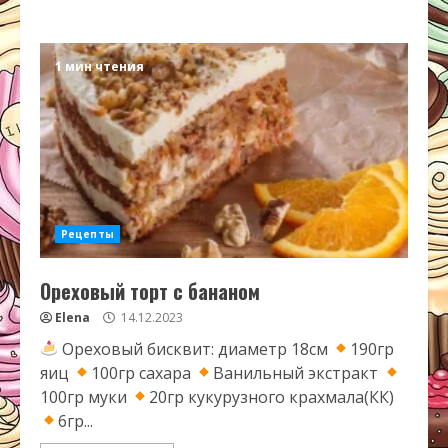
1 мин чтения
Рецепты
Ореховый торт с бананом
Elena
14.12.2023
Ореховый бисквит: диаметр 18см
190гр
яиц
100гр сахара
Ванильный экстракт
100гр муки
20гр кукурузного крахмала(КК)
6гр...