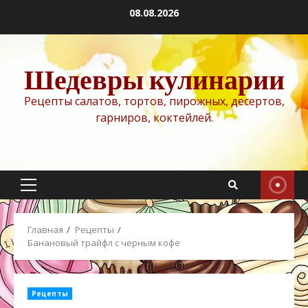
Перейти
08.08.2026
к
содержимому
Шедевры кулинарии
Рецепты салатов, тортов, пирожных, десертов,
гарниров, коктейлей.
Основное
меню
Главная
Рецепты
Банановый трайфл с черным кофе
Рецепты