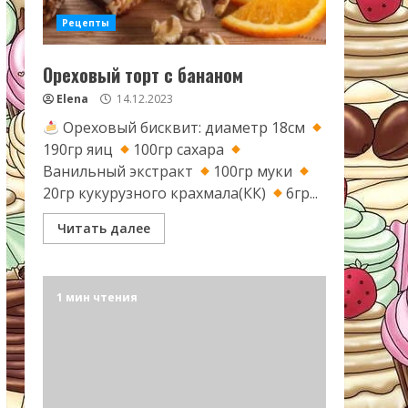
Рецепты
Ореховый торт с бананом
Elena
14.12.2023
Ореховый бисквит: диаметр 18см
190гр яиц
100гр сахара
Ванильный экстракт
100гр муки
20гр кукурузного крахмала(КК)
6гр...
Читать далее
1 мин чтения