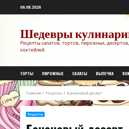
Перейти
06.08.2026
к
содержимому
Шедевры кулинари
Рецепты салатов, тортов, пирожных, десертов,
коктейлей.
ТОРТЫ
ПИРОЖНЫЕ
САЛАТЫ
ВЫПЕЧКА
КО
Главная
Рецепты
Банановый десерт
Рецепты