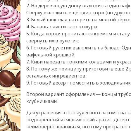
2. На деревянную доску выложить один вафел
Сверху выложить ещё один корж (но другого
3. Белый шоколад натереть на мелкой тёрке
4. Бананы очистить от кожуры.
5. Когда коржи пропитаются кремом и стану
свернуть их в рулетик.
6. Готовый рулетик выложить на блюдо. Од
вафельной крошкой.
7. Киви нарезать тонкими кольцами и украси
8. По тому же принципу приготовить ещё 2 
остальных ингредиентов.
9. Готовый десерт поместить в холодильник 
Второй вариант оформления — концы трубо
клубничками.
Для украшения этого чудесного лакомства 
поджаренный измельчённый арахис. Десерт 
неимоверно красивым, поэтому прекрасно по