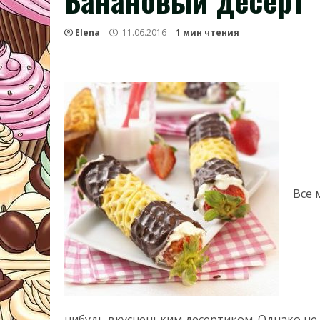
Банановый десерт
Elena
11.06.2016
1 мин чтения
Все 
нибудь вкусненьким десертиком. Однако не