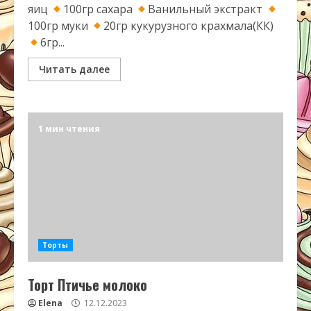
яиц
100гр сахара
Ванильный экстракт
100гр муки
20гр кукурузного крахмала(КК)
6гр...
Читать далее
1 мин чтения
Торты
Торт Птичье молоко
Elena
12.12.2023