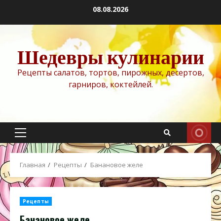
Перейти
08.08.2026
к
содержимому
Шедевры кулинарии
Рецепты салатов, тортов, пирожных, десертов,
гарниров, коктейлей.
Основное
меню
Главная
Рецепты
Банановое желе
Рецепты
Банановое желе