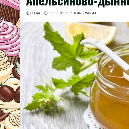
Апельсиново-дынно
Elena
15.12.2017
1 мин чтения