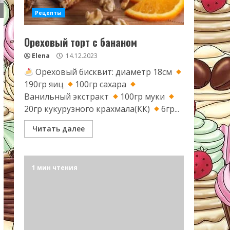
Рецепты
Ореховый торт с бананом
Elena
14.12.2023
Ореховый бисквит: диаметр 18см
190гр яиц
100гр сахара
Ванильный экстракт
100гр муки
20гр кукурузного крахмала(КК)
6гр...
Читать далее
1 мин чтения