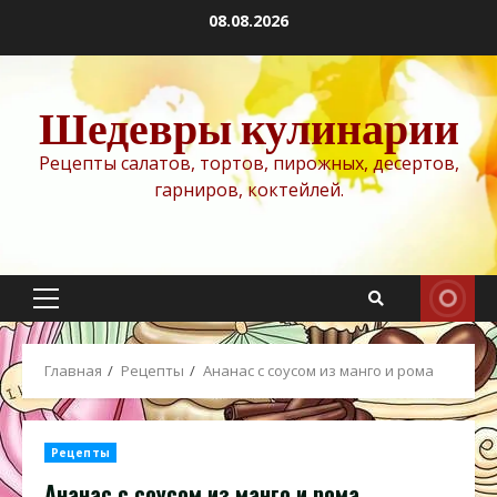
Перейти
08.08.2026
к
содержимому
Шедевры кулинарии
Рецепты салатов, тортов, пирожных, десертов,
гарниров, коктейлей.
Основное
меню
Главная
Рецепты
Ананас с соусом из манго и рома
Рецепты
Ананас с соусом из манго и рома