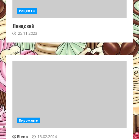
Рецепты
Линцский
25.11.2023
Пирожные
Elena
15.02.2024