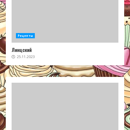
Рецепты
Линцский
25.11.2023