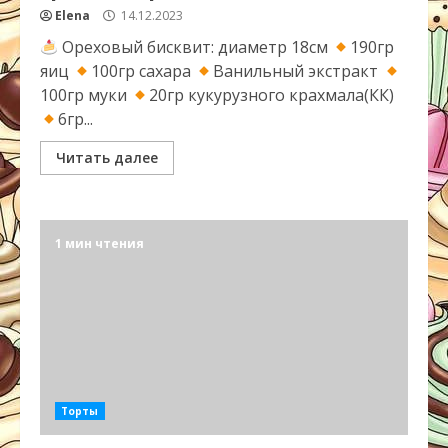
Elena
14.12.2023
Ореховый бисквит: диаметр 18см
190гр
яиц
100гр сахара
Ванильный экстракт
100гр муки
20гр кукурузного крахмала(КК)
6гр...
Читать далее
1 мин чтения
Торты