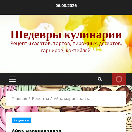
Перейти
06.08.2026
к
содержимому
Шедевры кулинарии
Рецепты салатов, тортов, пирожных, десертов,
гарниров, коктейлей.
Основное
меню
Главная
Рецепты
Айва маринованная
Рецепты
Айва маринованная