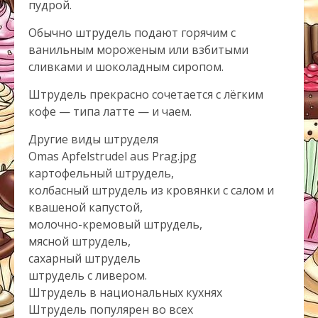
пудрой.
Обычно штрудель подают горячим с
ванильным мороженым или взбитыми
сливками и шоколадным сиропом.
Штрудель прекрасно сочетается с лёгким
кофе — типа латте — и чаем.
Другие виды штруделя
Omas Apfelstrudel aus Prag.jpg
картофельный штрудель,
колбасный штрудель из кровянки с салом и
квашеной капустой,
молочно-кремовый штрудель,
мясной штрудель,
сахарный штрудель
штрудель с ливером.
Штрудель в национальных кухнях
Штрудель популярен во всех