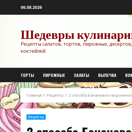
Перейти
06.08.2026
к
содержимому
Шедевры кулинари
Рецепты салатов, тортов, пирожных, десертов,
коктейлей.
ТОРТЫ
ПИРОЖНЫЕ
САЛАТЫ
ВЫПЕЧКА
КО
Главная
Рецепты
2 способа Бананового морожено
Рецепты