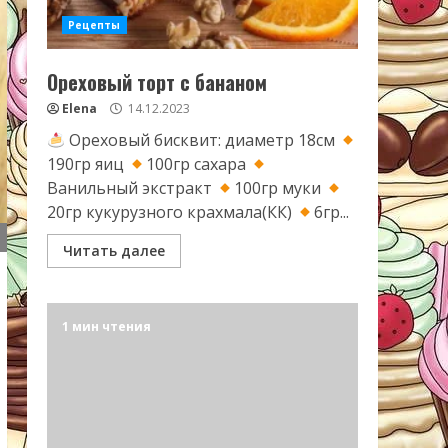
Рецепты
Ореховый торт с бананом
Elena
14.12.2023
Ореховый бисквит: диаметр 18см
190гр яиц
100гр сахара
Ванильный экстракт
100гр муки
20гр кукурузного крахмала(КК)
6гр...
Читать далее
1 мин чтения