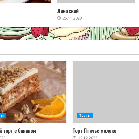
Линцский
25.11.2023
ты
Торты
 торт с бананом
Торт Птичье молоко
023
12.12.2023