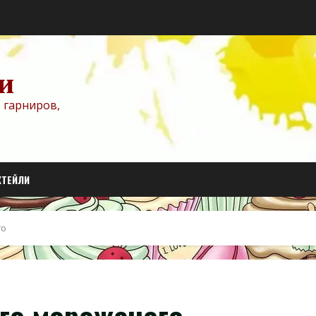
и
 гарниров,
КТЕЙЛИ
го