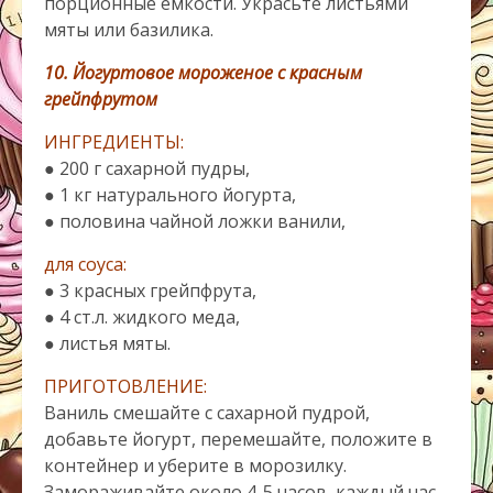
порционные емкости. Украсьте листьями
мяты или базилика.
10. Йогуртовое мороженое с красным
грейпфрутом
ИНГРЕДИЕНТЫ:
● 200 г сахарной пудры,
● 1 кг натурального йогурта,
● половина чайной ложки ванили,
для соуса:
● 3 красных грейпфрута,
● 4 ст.л. жидкого меда,
● листья мяты.
ПРИГОТОВЛЕНИЕ:
Ваниль смешайте с сахарной пудрой,
добавьте йогурт, перемешайте, положите в
контейнер и уберите в морозилку.
Замораживайте около 4-5 часов, каждый час,