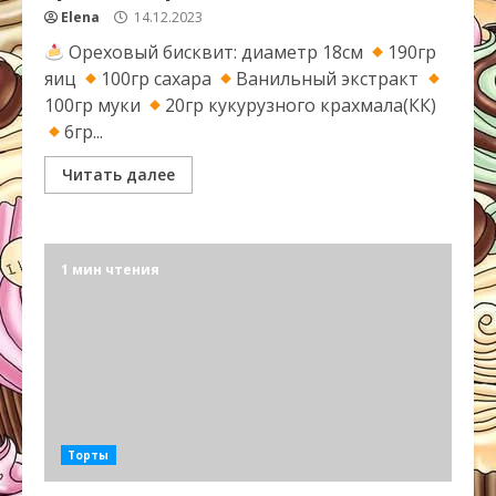
Elena
14.12.2023
Ореховый бисквит: диаметр 18см
190гр
яиц
100гр сахара
Ванильный экстракт
100гр муки
20гр кукурузного крахмала(КК)
6гр...
Читать далее
1 мин чтения
Торты